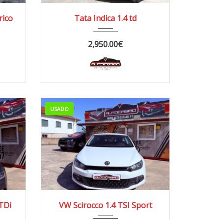
2006
Manua...
rico
Tata Indica 1.4 td
220.000/230.000 km
2,950.00
€
USADO
2009
Manua...
TDi
VW Scirocco 1.4 TSI Sport
170.000/180.000 km