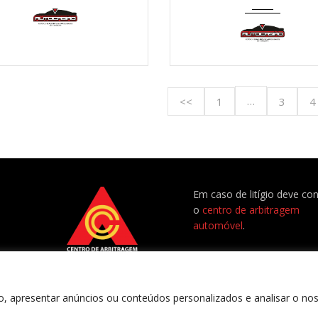
…
<<
1
3
4
Em caso de litígio deve co
o
centro de arbitragem
automóvel
.
, apresentar anúncios ou conteúdos personalizados e analisar o nos
 –
BEECREATIVE.PT