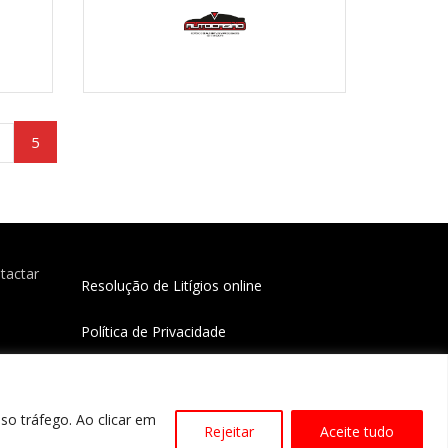
5
ntactar
Resolução de Litígios online
Política de Privacidade
Livro de reclamações online
so tráfego. Ao clicar em
Rejeitar
Aceite tudo