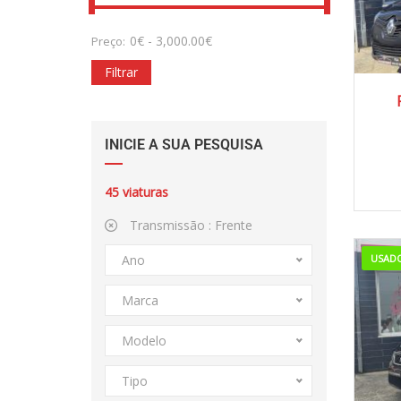
0
€
-
3,000.00
€
Preço:
Filtrar
INICIE A SUA PESQUISA
45
viaturas
Transmissão :
Frente
Ano
USADO
Marca
Modelo
Tipo