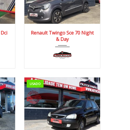
2017
Manua...
 Dci
Renault Twingo Sce 70 Night
& Day
100.000/110.000 km
USADO