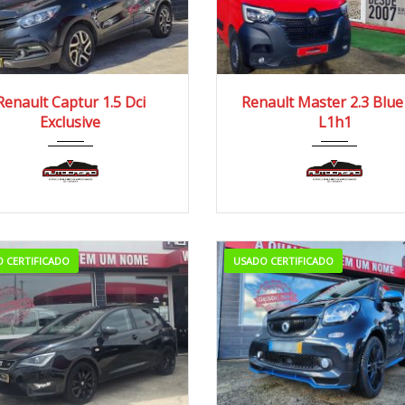
2017
Manua...
2022
Manua...
Renault Captur 1.5 Dci
Renault Master 2.3 Blue
Exclusive
L1h1
140.000/150.000 km
140.000/150.000 km
 CERTIFICADO
USADO CERTIFICADO