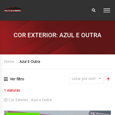
COR EXTERIOR: AZUL E OUTRA
Home
Azul E Outra
Listar por nome
Ver filtro
1
viaturas
Cor Exterior :
Azul e Outra