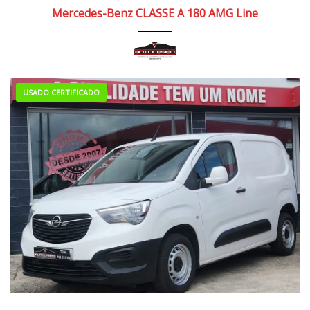
2020
Manua...
150.000/160.000 km
Mercedes-Benz CLASSE A 180 AMG Line
USADO CERTIFICADO
2020
Manua...
130.000/140.000 km