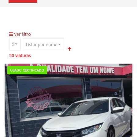
Home
Viaturas
Apple CarPlay
Ver filtro
9
Listar por nome
50
viaturas
USADO CERTIFICADO