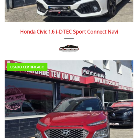
2018
Manua...
110.000/120.000 km
Honda Civic 1.6 i-DTEC Sport Connect Navi
USADO CERTIFICADO