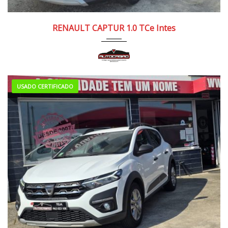
2022
Manua...
70.000/80.000 km
RENAULT CAPTUR 1.0 TCe Intes
USADO CERTIFICADO