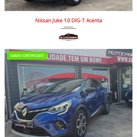
2020
Manua...
110.000/120.000 km
Nissan Juke 1.0 DIG-T Acenta
USADO CERTIFICADO