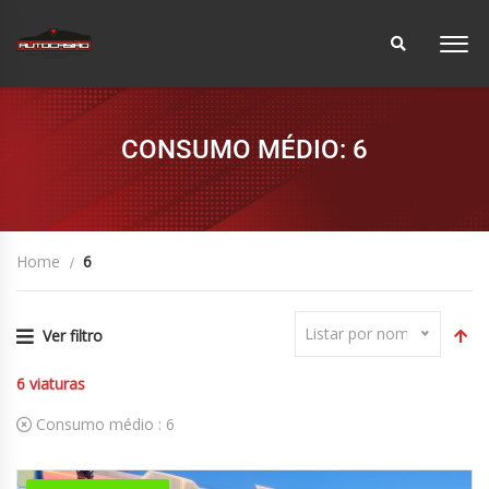
CONSUMO MÉDIO: 6
Home
6
Listar por nome
Ver filtro
6
viaturas
Consumo médio :
6