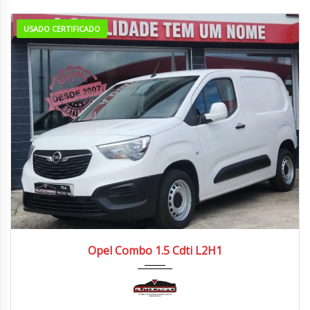
USADO CERTIFICADO
2020
Manua...
130.000/140.000 km
Opel Combo 1.5 Cdti L2H1