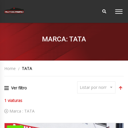
MARCA: TATA
Home
TATA
Listar por nome
Ver filtro
1
viaturas
Marca :
TATA