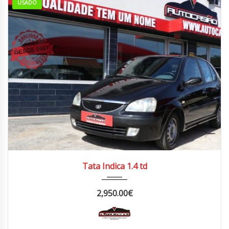
USADO
2006
Manua...
220.000/230.000 km
Tata Indica 1.4 td
2,950.00
€