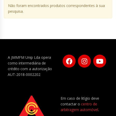
Não foram encontrados produtos correspondentes à sua
pesquisa.
A JMMFM Unip Lda opera
como intermediária de
crédito com a autorização
AUT-2018-0002202
Em caso de litígio deve
contactar o
centro de
arbitragem automóvel
.