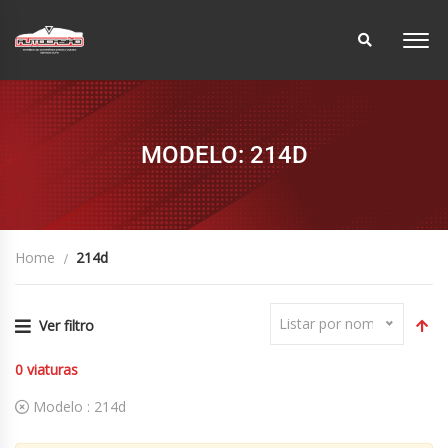
MODELO: 214D
Home
214d
Listar por nome
Ver filtro
0
viaturas
Modelo :
214d