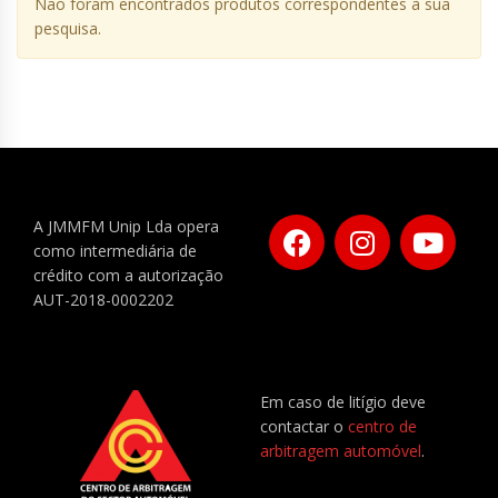
Não foram encontrados produtos correspondentes à sua
pesquisa.
A JMMFM Unip Lda opera
como intermediária de
crédito com a autorização
AUT-2018-0002202
Em caso de litígio deve
contactar o
centro de
arbitragem automóvel
.