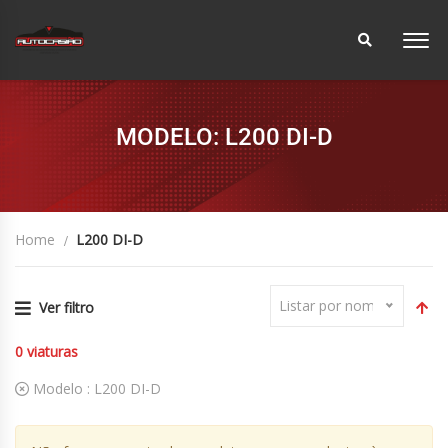
MODELO: L200 DI-D
Home
L200 DI-D
Listar por nome
Ver filtro
0
viaturas
Modelo :
L200 DI-D