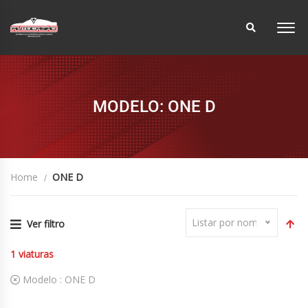
MODELO: ONE D
Home
ONE D
Listar por nome
Ver filtro
1
viaturas
Modelo :
ONE D