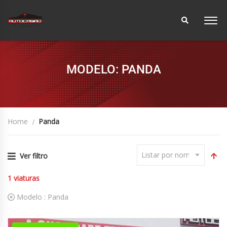
MODELO: PANDA
Home
Panda
Listar por nome
Ver filtro
1
viaturas
Modelo :
Panda