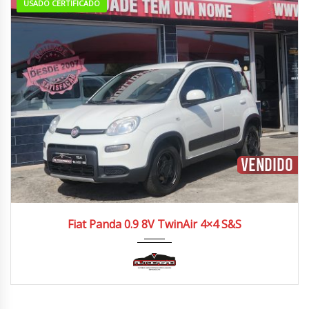
USADO CERTIFICADO
2019
Manua...
100.000/110.000 km
Fiat Panda 0.9 8V TwinAir 4×4 S&S