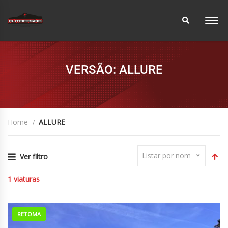
VERSÃO: ALLURE
Home
ALLURE
Listar por nome
Ver filtro
1
viaturas
RETOMA