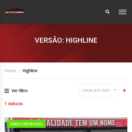
VERSÃO: HIGHLINE
Home
Highline
Listar por nome
Ver filtro
1
viaturas
USADO CERTIFICADO