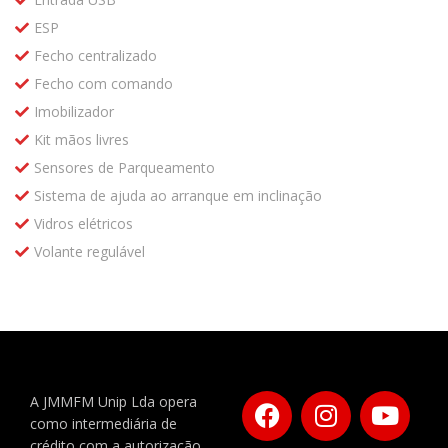
ESP
Fecho centralizado
Fecho com comando
Imobilizador
Kit mãos livres
Sensores de Parqueamento
Sistema de ajuda ao arranque em inclinação
Vidros elétricos
Volante regulável
A JMMFM Unip Lda opera
como intermediária de
crédito com a autorização