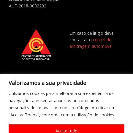
AUT-2018-0002202
Em caso de litígio deve
contactar o
centro de
arbitragem automóvel
.
Valorizamos a sua privacidade
Utilizamos cookies para melhorar a sua experiência de
Resolução de Litígios online
Livro de reclamações online
navegação, apresentar anúncios ou conteúdos
personalizados e analisar o nosso tráfego. Ao clicar em
"Aceitar Todos", concorda com a utilização de cookies.
Aceite tudo
COPYRIGHT 2023 –