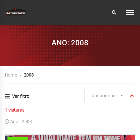
ANO: 2008
Home
2008
Listar por nome
Ver filtro
1
viaturas
Ano :
2008